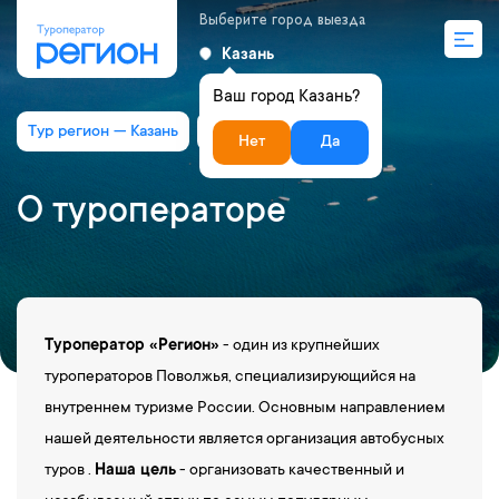
Выберите город выезда
Казань
Ваш город Казань?
Тур регион — Казань
О туроператоре
Нет
Да
О туроператоре
Туроператор «Регион»
- один из крупнейших
туроператоров Поволжья, специализирующийся на
внутреннем туризме России. Основным направлением
нашей деятельности является организация автобусных
туров .
Наша цель
- организовать качественный и