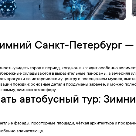
зимний Санкт-Петербург —
ность увидеть город в период, когда он выглядит особенно величес
набережные складываются в выразительные панорамы, а вечерняя и
ть прогулки по историческому центру с посещением музеев, выстав
изации поездки: основные детали продуманы заранее, и можно полн
рограмму, зимнюю атмосферу.
ать автобусный тур: Зимн
ветлые фасады, просторные площади, чёткая архитектура и прозрач
особенно впечатляюще.