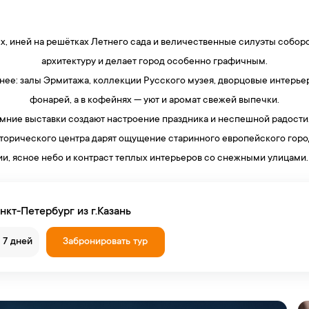
х, иней на решётках Летнего сада и величественные силуэты соборо
архитектуру и делает город особенно графичным.
ее: залы Эрмитажа, коллекции Русского музея, дворцовые интерьер
фонарей, а в кофейнях — уют и аромат свежей выпечки.
мние выставки создают настроение праздника и неспешной радости
торического центра дарят ощущение старинного европейского горо
ии, ясное небо и контраст теплых интерьеров со снежными улицами.
нкт-Петербург из г.Казань
и 7 дней
Забронировать тур