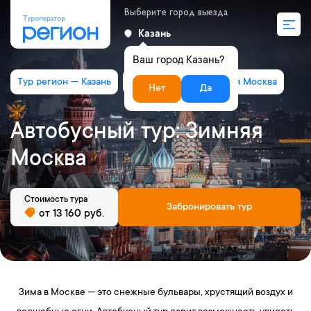
Выберите город выезда
Казань
Ваш город Казань?
Тур регион — Казань
Автобусный тур: Зимняя Москва
Нет
Да
Автобусный тур: Зимняя
Москва
Стоимость тура
Забронировать тур
от 13 160 руб.
Зима в Москве — это снежные бульвары, хрустящий воздух и