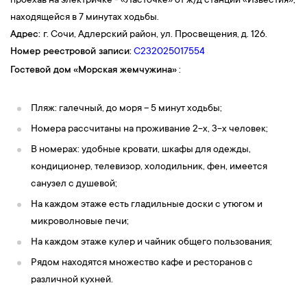
проехав на электричке - «Ласточке» от ж/д станции «Известия»,
находящейся в 7 минутах ходьбы.
Адрес:
г. Сочи, Адлерский район, ул. Просвещения, д. 126.
Номер реестровой записи:
С232025017554
Гостевой дом
«
Морская жемчужина
»
:
Пляж: галечный, до моря – 5 минут ходьбы;
Номера рассчитаны на проживание 2-х, 3-х человек;
В номерах: удобные кровати, шкафы для одежды,
кондиционер, телевизор, холодильник, фен, имеется
санузел с душевой;
На каждом этаже есть гладильные доски с утюгом и
микроволновые печи;
На каждом этаже кулер и чайник общего пользования;
Рядом находятся множество кафе и ресторанов с
различной кухней.