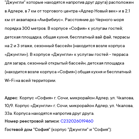
"Джунгли" которые находятся напротив друг друга) расположен
в Адлере, в 7 км от торгового центра «Адлер Новый век» и в 2,1
км от аквапарка «Амфибиус». Расстояние до Черного моря
порядка 300 метров. В корпусе «София» к услугам гостей;
детская площадка, общая кухня, бесплатный вай фай, террасы
на 2 и 3 этаже, сезонный бассейн (находится возле корпуса
«Джунгли»). В корпусе «Джунгли» к услугам гостей - терраса
для загара, сезонный открытый бассейн, детская площадка
(находится возле корпуса «София») общая кухня и бесплатный
Wi-Fi на всей территории.
Адрес:
Корпус «София» г. Сочи, микрорайон Адлер, ул. Чкалова,
10/9. Корпус «Джунгли» г. Сочи, микрорайон Адлер, ул. Чкалова,
33а. Корпуса находятся напротив друг друга.
Номер реестровой записи:
С232026019460
Гостевой дом
"София"
(корпус "Джунгли" и "София"):