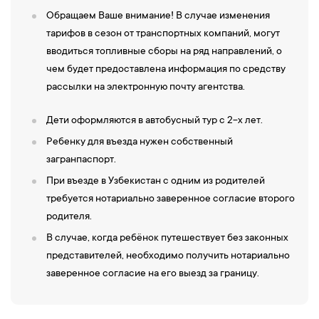
используя традиционные инструменты и технику. Здесь можно
Обращаем Ваше внимание! В случае изменения
увидеть живое ремесло в действии и погрузиться в атмосферу
тарифов в сезон от транспортных компаний, могут
подлинного восточного мастерства.
вводиться топливные сборы на ряд направлений, о
19:00 — Завершение экскурсионной программы (время
чем будет предоставлена информация по средству
окончания программы ориентировочное). Возвращение в
рассылки на электронную почту агентства.
гостиницу. Свободное время.
Дети оформляются в автобусный тур с 2-х лет.
8-й день
Ребенку для въезда нужен собственный
08:30 — Завтрак в гостинице.
загранпаспорт.
Свободное время. Рекомендуем сходить на базар или в
При въезде в Узбекистан с одним из родителей
местные магазины, чтобы приобрести еду в дорогу.
требуется нотариально заверенное согласие второго
12:00 — Освобождение номеров. Встреча с экскурсоводом у
родителя.
автобуса. Отъезд в Ташкент с вещами.
В случае, когда ребёнок путешествует без законных
21:00 — Прибытие в Ташкент.
Заселение
в гостиницу Ташкента
представителей, необходимо получить нотариально
(время окончания программы ориентировочное). Отдых перед
заверенное согласие на его выезд за границу.
длительной дорогой.
9-й день