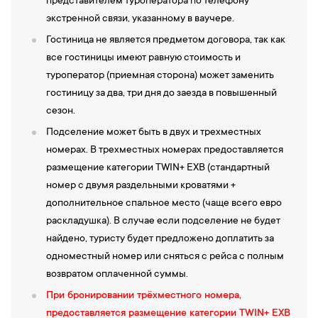
13:00 — Обед в кафе города.
представителем туроператора по телефону
14:00 —
Завершим нашу экскурсию у
Мечети Биби-ханум
,
экстренной связи, указанному в ваучере.
построенной в честь любимой жены Амира Тимура. Это одно из
Гостиница не является предметом договора, так как
самых грандиозных сооружений в Центральной Азии, которое
все гостиницы имеют равную стоимость и
восхищает своей масштабностью и великолепием. После
туроператор (приемная сторона) может заменить
насыщенной экскурсии у нас будет время для отдыха и
гостиницу за два, три дня до заезда в повышенный
свободных прогулок по этому сказочному городу. Не оставим в
сезон.
стороне и обязательно посетим
Сиябский базар
- самый
Подселение может быть в двух и трехместных
известный и самый важный базар в Самарканде. Там Вы можете
номерах. В трехместных номерах предоставляется
увидеть местный колорит, купить сувениры и поторговаться с
размещение категории TWIN+ EXB (стандартный
местными продавцами. Погрузитесь в атмосферу Самарканда
номер с двумя раздельными кроватями +
— города, который захватит ваше сердце на долгие годы.
дополнительное спальное место (чаще всего евро
16:00 — Завершение экскурсионной программы (время
раскладушка). В случае если подселение не будет
окончания программы ориентировочное). Отправление в
найдено, туристу будет предложено доплатить за
Бухару.
одноместный номер или сняться с рейса с полным
20:00 — Прибытие группы в Бухару.
Заселение
в гостиницу
возвратом оплаченной суммы.
Бухары (время окончания программы ориентировочное).
При бронировании трёхместного номера,
Свободное время.
предоставляется размещение категории TWIN+ EXB