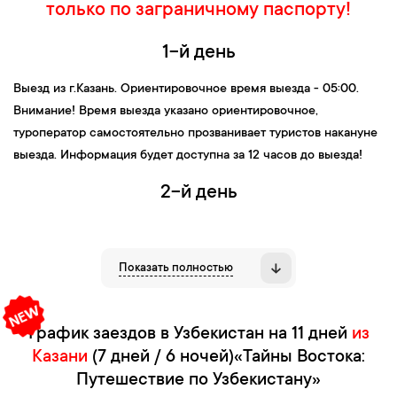
только по заграничному паспорту!
1-й день
Выезд
из
г.Казань
. Ориентировочное время выезда - 05:00.
Внимание! Время выезда указано ориентировочное,
туроператор самостоятельно прозванивает туристов накануне
выезда. Информация будет доступна за 12 часов до выезда!
2-й день
В пути.
3-й день
Показать полностью
14:00 —
Прибытие в г. Шымкент
(Казахстан).
Заселение в
гостиницу. Отдых.
График заездов в Узбекистан на 11 дней
из
Казани
(7 дней / 6 ночей)
«Тайны Востока:
4-й день
Путешествие по Узбекистану»