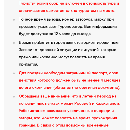
Туристический сбор не включён в стоимость тура и
09:10 — Продолжение обзорной экскурсии по Ташкенту.
Вы
оплачивается самостоятельно туристом на месте.
посетите
Памятник жертвам репрессий и Монумент Мужества
,
посвящённый событиям землетрясения 1966 года.
Точное время выезда, номер автобуса, марку при
Полюбуетесь необыкновенным
Дворцом Константина
прозвоне указывает Туроператор. Вся информация
Романова
, облик и стиль которого непривычен для восточной
будет доступна за 12 часов до выезда.
архитектуры, притягателен своим величием, изяществом,
Время прибытия в город является ориентировочным.
уединением, таинственностью и недосягаемостью. Этакое
Зависит от дорожной ситуации и ситуаций, которые
старинное «дворянское гнездо» (обзор снаружи).
прямо или косвенно могут повлиять на время
14:00 — Обед в кафе города.
прибытия.
15:00 — Выезд в Самарканд.
Вас ждёт дорога в один из самых
Для поездки необходим заграничный паспорт, срок
живописных городов Узбекистана — Самарканд. По пути вы
действия которого должен быть не менее 4 месяцев
сможете полюбоваться живописными пейзажами и
до его окончания (обязательно оригинал документа).
насладиться красотой узбекской природы.
Обращаем ваше внимание, что в летний период на
20:00 — Прибытие в Самарканд. Завершение экскурсионной
пограничных пунктах между Россией и Казахстаном,
программы (время окончания программы ориентировочное).
Узбекистаном возможны увеличенные очереди и
Заселение
в гостиницу Самарканда. Свободное время.
заторы, что может повлиять на время прохождения
6-й день
границы. В связи с этим возможны временные