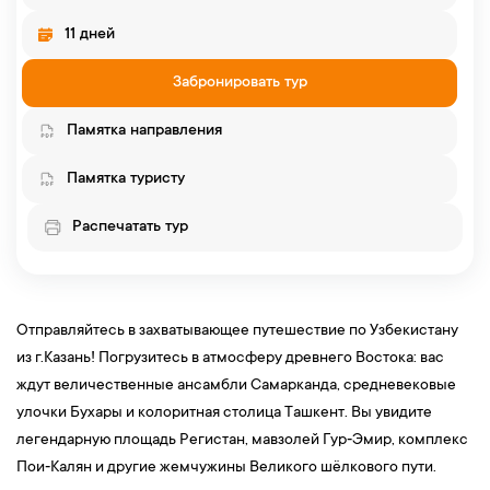
11 дней
Забронировать тур
Памятка направления
Памятка туристу
Распечатать тур
Отправляйтесь
в
захватывающее
путешествие
по
Узбекистану
из
г.Казань!
Погрузитесь
в
атмосферу
древнего
Востока:
вас
ждут
величественные
ансамбли
Самарканда,
средневековые
улочки
Бухары
и
колоритная столица Ташкент
.
Вы
увидите
легендарную
площадь
Регистан,
мавзолей
Гур‑Эмир,
комплекс
Пои‑Калян
и
другие
жемчужины
Великого
шёлкового
пути.