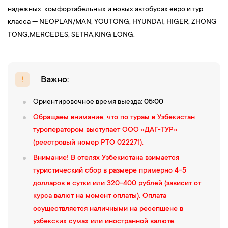
Независимости
, где расположены
монумент Скорбящей
надежных, комфортабельных и новых автобусах евро и тур
матери и Вечный огонь.
Затем сделаем короткий
фото-стоп у
класса — NEOPLAN/MAN, YOUTONG, HYUNDAI, НIGER, ZHONG
Ташкентской телебашни
— одной из самых высоких в
TONG,MERCEDES, SETRA,KING LONG.
Центральной Азии, откуда открываются впечатляющие
панорамы города.
Для желающих остаться на самостоятельную вечернюю
прогулку, мы делаем остановку у парка для высадки туристов.
Важно:
Если есть желающие вернуться в отель — сопровождаем
Ориентировочное время выезда:
05:00
обратно.
17:00 — Завершение экскурсионной программы (время
Обращаем внимание, что по турам в Узбекистан
окончания программы ориентировочное).
Заселение
в
туроператором выступает ООО «ДАГ-ТУР»
гостиницу Ташкента. Свободное время.
(реестровый номер РТО 022271).
Внимание!
В отелях Узбекистана взимается
5-й день
туристический сбор в размере примерно 4-5
долларов в сутки или 320-400 рублей (зависит от
08:00 — Завтрак в гостинице. Освобождение номеров.
курса валют на момент оплаты). Оплата
Посадка в автобус с багажом.
осуществляется наличными на ресепшене в
09:00 —
Встреча с экскурсоводом. Отъезд на экскурсионную
узбекских сумах или иностранной валюте.
программу по маршруту Ташкент-Самарканд.