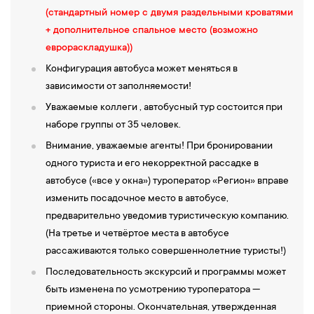
7-й день
(стандартный номер с двумя раздельными кроватями
+ дополнительное спальное место (возможно
08:00 — Завтрак в гостинице.
Встреча с экскурсоводом у
еврораскладушка))
автобуса. Отъезд на экскурсионную программу.
Конфигурация автобуса может меняться в
09:00 — Обзорная экскурсия по Бухаре.
Бухара — это город с
зависимости от заполняемости!
многовековой историей и культурой, который славится своими
Уважаемые коллеги , автобусный тур состоится при
архитектурными памятниками и уникальной атмосферой.
наборе группы от 35 человек.
Сегодня вас ждёт погружение в историю и культуру Бухары. Вы
Внимание, уважаемые агенты! При бронировании
сможете увидеть уникальные архитектурные памятники и
одного туриста и его некорректной рассадке в
насладиться атмосферой этого удивительного места.
автобусе («все у окна») туроператор «Регион» вправе
Экскурсия начнётся с
посещения Крепости Арк
— одна из
изменить посадочное место в автобусе,
самых мощных цитаделей Бухары, служившая резиденцией
предварительно уведомив туристическую компанию.
местных правителей. Вы сможете окунуться в атмосферу
(На третье и четвёртое места в автобусе
древности, посетив её дворцы, мечети и залы. Затем вы
рассаживаются только совершеннолетние туристы!)
отправитесь в
Мечеть Боло-Хауз
(обзор снаружи) — уникальное
сооружение с великолепными резными колоннами,
Последовательность экскурсий и программы может
отражающее архитектурное наследие города. Далее вас ждёт
быть изменена по усмотрению туроператора —
Минарет и мечеть Пои-Калон
— символ Бухары и один из
приемной стороны. Окончательная, утвержденная