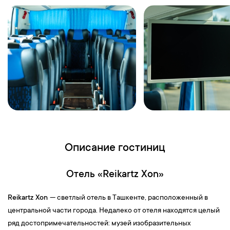
07:00 — Завтрак в гостинице, освобождение номеров. Выезд
на границу для прохождения паспортного контроля.
Отправление домой.
10-й день
В пути.
11-й день
Прибытие
в
г.Казань
.
Ориентировочное время приезда 22:00.
Описание гостиниц
Отель «Reikartz Xon»
Reikartz Xon
— светлый отель в Ташкенте, расположенный в
центральной части города. Недалеко от отеля находятся целый
ряд достопримечательностей: музей изобразительных