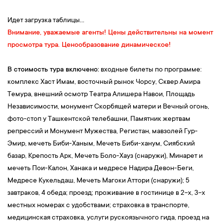
03:00 —
Выселение из гостиницы. Выезд на границу для
прохождения паспортного контроля.
Идет загрузка таблицы...
08:00
—
Ориентировочное время прибытия в г. Ташкент.
Внимание, уважаемые агенты! Цены действительны на момент
Завтрак в кафе города.
просмотра тура. Ценообразование динамическое!
09:00 —
Встреча с экскурсоводом.
09:10 —
Обзорная экскурсия по г. Ташкент.
Ташкент - это город,
В стоимость тура включено:
входные билеты по программе:
который сочетает в себе восточную экзотику и современность.
комплекс Хаст Имам, восточный рынок Чорсу, Сквер Амира
Экскурсия начнётся с
посещения духовного сердца столицы —
Темура, внешний осмотр Театра Алишера Навои, Площадь
комплекса Хаст Имам
, где хранится уникальная исламская
Независимости, монумент Скорбящей матери и Вечный огонь,
реликвия — оригинал Корана Османа VII века. Затем вы
фото-стоп у Ташкентской телебашни, Памятник жертвам
прогуляетесь по знаменитому восточному
рынку Чорсу
, где
репрессий и Монумент Мужества
, Регистан, мавзолей Гур-
смешались ароматы специй, свежей выпечки и яркие краски
Эмир, мечеть Биби-Ханым, Мечеть Биби-ханум, Сиябский
национального колорита.
базар, Крепость Арк, Мечеть Боло-Хауз (снаружи), Минарет и
13:15 — Обед в кафе города.
мечеть Пои-Калон, Ханака и медресе Надира Девон-Беги,
14:15 —
Далее нас ждёт
Сквер Амира Темура
— сердце
Медресе Кукельдаш, Мечеть Магоки Аттори (снаружи)
; 5
современного Ташкента, окружённое архитектурными
завтраков, 4 обеда; проезд; проживание в гостинице в 2-х, 3-х
памятниками и тенистыми аллеями. По пути мы проедем мимо
местных номерах с удобствами; страховка в транспорте,
Театра Алишера Навои
и сделаем остановку на
Площади
медицинская страховка, услуги рускоязычного гида, проезд на