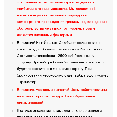
отклонения от расписания тура и задержки в
07:30 — Завтрак в гостинице, освобождение номеров.
Посадка
прибытии в города маршрута. Мы делаем всё
в автобус с багажом.
возможное для оптимизации маршрута и
08:30 — Встреча с экскурсоводом. Отъезд на экскурсионную
комфортного прохождения границы, однако данные
программу.
обстоятельства не зависят от туроператора и
09:20 — Обзорная экскурсия по Самарканду.
Самарканд —
являются внешними факторами.
сердце Великого Шёлкового пути, с историей уходящей
Внимание! Из г. Йошкар-Ола будет осуществлен
корнями более чем на 2700 лет. Город, словно ожившая
трансфер до г. Казань (при наборе от 2-х человек).
легенда, завораживает своей архитектурой — величественные
Стоимость трансфера - 2500 руб./чел. в одну
памятники, такие как Регистан,
мавзолей Гур-Эмир и мечеть
сторону. При наборе более 2-х человек, стоимость
Биби-Ханым
, рассказывают истории великих правителей и
будет пересчитана в меньшую сторону. При
учёных. Вы увидите роскошь и масштаб этого величественного
бронировании необходимо будет выбрать доп. услугу
сооружения, которое оставит вас без слов. Далее мы
– трансфер.
отправимся на знаменитую
Площадь Регистан
, визитную
Внимание, уважаемые агенты!
Цены действительны
карточку Самарканда. Здесь вас ждёт потрясающий ансамбль
на момент просмотра тура. Ценообразование
из трёх медресе, каждое из которых шедевр архитектуры и
динамическое!
истории. Почувствуйте, как время останавливается в этом
месте, полном величия и мистики.
В случае опоздания незамедлительно связаться с