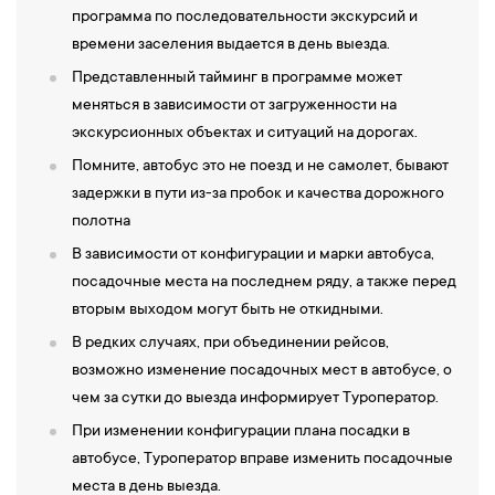
самых величественных архитектурных ансамблей города,
программа по последовательности экскурсий и
который захватывает своей высотой и красотой. После этого вы
времени заселения выдается в день выезда.
посетите
Ханака и медресе Надира Девон-Беги
— комплекс,
Представленный тайминг в программе может
восхищающей своей историей и великолепием. Это место
меняться в зависимости от загруженности на
является важным культурным центром, который обязательно
экскурсионных объектах и ситуаций на дорогах.
стоит посетить.
Помните, автобус это не поезд и не самолет, бывают
13:00 — Обед в кафе города.
задержки в пути из-за пробок и качества дорожного
14:00 —
После обеда вы посетите
Медресе Кукельдаш
— одно
полотна
из самых старых учебных заведений Бухары, которое сегодня
В зависимости от конфигурации и марки автобуса,
восхищает своей архитектурой и историей. Далее мы увидим
посадочные места на последнем ряду, а также перед
Мечеть Магоки Аттори
(обзор снаружи) — одна из самых
вторым выходом могут быть не откидными.
красивых мечетей, которая в прошлом служила обителью для
В редких случаях, при объединении рейсов,
странствующих дервишей. Затем вы прогуляетесь вокруг
возможно изменение посадочных мест в автобусе, о
Центрального пруда Ляби Хауз
— это живописное место,
чем за сутки до выезда информирует Туроператор.
окруженное многовековыми тутовыми деревьями, которое
создаёт атмосферу покоя и умиротворения. Вы посетите
При изменении конфигурации плана посадки в
знаменитую бухарскую кузницу
— уникальную мастерскую, где
автобусе, Туроператор вправе изменить посадочные
и по сей день кузнецы работают по старинным методам,
места в день выезда.