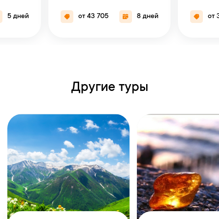
5 дней
от 43 705
8 дней
от 
Другие туры