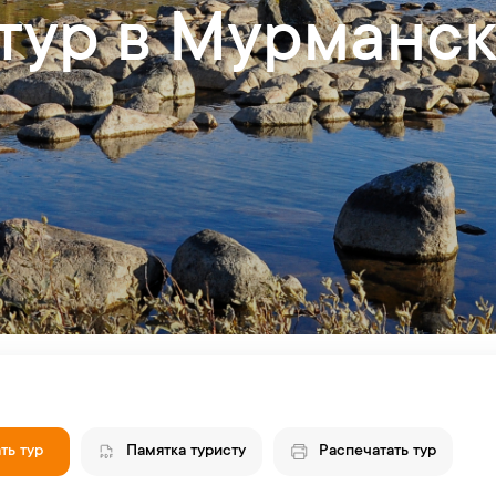
тур в Мурманск 
ть тур
Памятка туристу
Распечатать тур