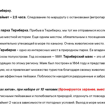
риберку.
аймет ~ 2,5 часа.
Следование по маршруту с остановками (ветропарк
 парка Териберка.
Прибыв в Териберку, мы тут же отправимся иссл
тью местной истории. Еще одним местом, обязательным к посещению
емительно утекающей в море по каньону. Очень живописное место
Териберке -
одно из интересных мест в природном парке. Ее владен
ком полуострове. Год основания — 1889.
Териберский маяк –
это о
ящих по этому региону. Маяк был построен в 1864 году и представ
цию, но и привлекает множество туристов благодаря своему живоп
вая эффектные пейзажи. Поблизости находятся разрушенные и забр
ах китов», при наборе от 10 человек
(бронируются заранее, вмес
писными пейзажами и полюбоваться природой, отдохнуть от повседн
займет 2 часа в зависимости от погодных условий. Выход в море може