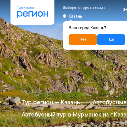
Выберите город выезда
Э
Казань
Ваш город Казань?
Нет
Да
Тур регион — Казань
Автобусные 
Автобусный тур в Мурманск из г.Каза