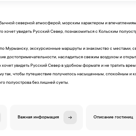
еобычной северной атмосферой, морским характером и впечатлениям
кто хочет увидеть Русский Север, познакомиться с Кольским полуост
 по Мурманску, экскурсионные маршруты и знакомство с местами, с
кие достопримечательности, насладиться свежим воздухом и открыт
то хочет увидеть Русский Север в удобном формате и не тратить вре
у так, чтобы путешествие получилось насыщенным, спокойным и к
го полуострова без лишней суеты.
Важная информация
Описание гостиниц