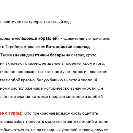
, арктическая тундра, каменный сад,
едовать
«кладбище кораблей»
- удивительную пристань,
 в Териберке, является
Батарейский водопад
.
. Также мы увидим
птичьи базары
на скалах, круто
ия включают старейшее здание в поселке. Кроме того,
бъект не посещают, так как к нему нет дороги… является
ляет собой красно-белую башню высотой около 14
исному расположению и исторической значимости. Он
ошенные здания, которые придают местности особый
те с туром)
. Это прекрасная возможность ощутить
евных забот, получить море позитивных эмоций и, если
т быть отменен из-за погодных условий, в таком случае