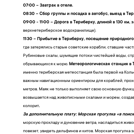
07:00
–
Завтрак в отеле.
08:30 – Сбор группы и посадка в автобус, выезд в Те
09:00 - 11:00
–
Дорога в Териберку, длиной в 130 км, з
верхнетериберское водохранилище).
11:30 – Прибытие в Териберку, посещение природного
где затерялись старые советские корабли, ставшие час
Рубиновые скалы, шумящие потоки чистейшей воды, стр
обрывающихся к морю.
Метеорологическая станция в 
именно териберская метеостанция была первой на Кольс
важным навигационным ориентиром для кораблей, проход
метров. Маяк не только выполняет свою основную функ
возвышается над живописными скалами и морем, созда
колорит
.
За дополнительную плату: Морская прогулка «в поиск
морскую прохладу и дуновение ветра, насладиться живо
повезет, увидеть дельфинов и китов. Морская прогулка 