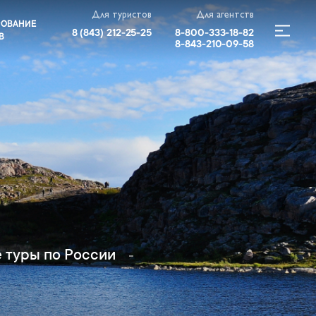
Для туристов
Для агентств
РОВАНИЕ
8 (843) 212-25-25
8-800-333-18-82
В
8-843-210-09-58
е туры по России