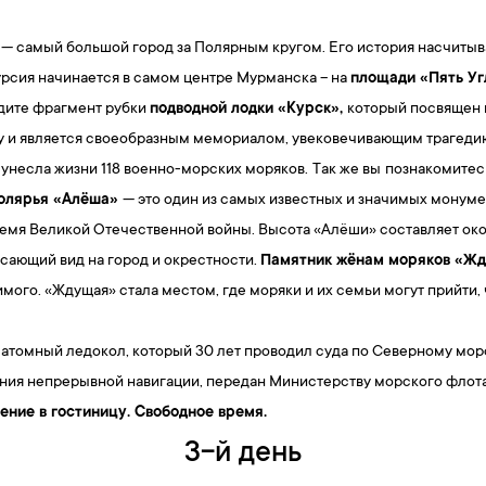
 самый большой город за Полярным кругом. Его история насчитыва
урсия начинается в самом центре Мурманска – на
площади «Пять Уг
дите фрагмент рубки
подводной лодки «Курск»,
который посвящен п
ду и является своеобразным мемориалом, увековечивающим трагедию 
 унесла жизни 118 военно-морских моряков.
Так же вы
познакомитесь
полярья «Алёша»
— это один из самых известных и значимых монумен
ремя Великой Отечественной войны. Высота «Алёши» составляет окол
сающий вид на город и окрестности.
Памятник жёнам моряков «Ж
мого. «Ждущая» стала местом, где моряки и их семьи могут прийти, ч
 атомный ледокол, который 30 лет проводил суда по Северному мор
ния непрерывной навигации, передан Министерству морского флота 
ение в гостиницу. Свободное время.
3-й день